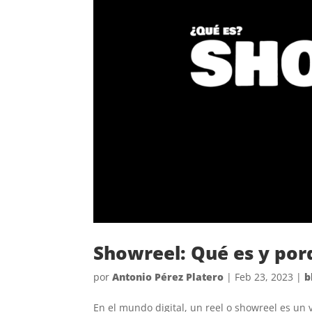
Showreel: Qué es y por
por
Antonio Pérez Platero
|
Feb 23, 2023
|
b
En el mundo digital, un reel o showreel es un 