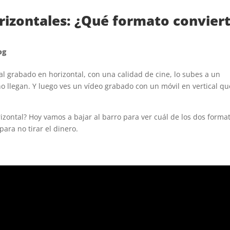
orizontales: ¿Qué formato convier
og
l grabado en horizontal, con una calidad de cine, lo subes a un
o llegan. Y luego ves un vídeo grabado con un móvil en vertical qu
zontal? Hoy vamos a bajar al barro para ver cuál de los dos forma
ara no tirar el dinero.