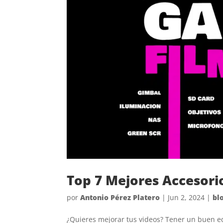
Top 7 Mejores Accesori
por
Antonio Pérez Platero
|
Jun 2, 2024
|
bl
¿Quieres mejorar tus videos? Tener un buen e