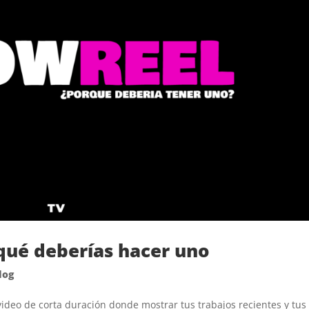
qué deberías hacer uno
log
video de corta duración donde mostrar tus trabajos recientes y tus