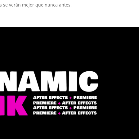
os se verán mejor que nunca antes.