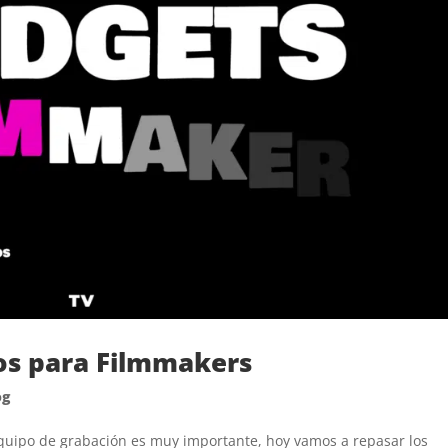
os para Filmmakers
og
quipo de grabación es muy importante, hoy vamos a repasar los