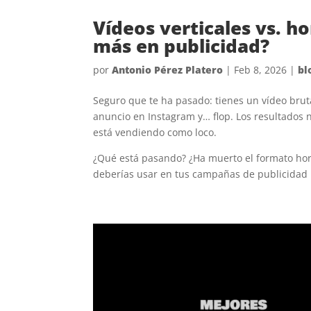
Vídeos verticales vs. h
más en publicidad?
por
Antonio Pérez Platero
|
Feb 8, 2026
|
bl
Seguro que te ha pasado: tienes un vídeo bruta
anuncio en Instagram y… flop. Los resultados n
está vendiendo como loco.
¿Qué está pasando? ¿Ha muerto el formato hori
deberías usar en tus campañas de publicidad p