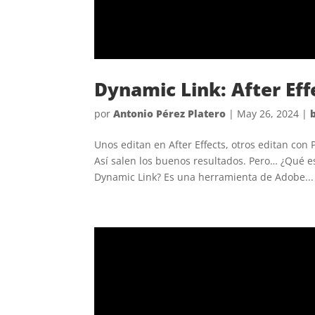
Dynamic Link: After Eff
por
Antonio Pérez Platero
|
May 26, 2024
|
Unos editan en After Effects, otros editan con
Así salen los buenos resultados. Pero… ¿Qué 
Dynamic Link? Es una herramienta de Adobe...