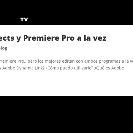
ects y Premiere Pro a la vez
blog
 Premiere Pro.. pero los mejores editan con ambos programas a la v
es Adobe Dynamic Link? ¿Cómo puedo utilizarlo? ¿Qué es Adobe